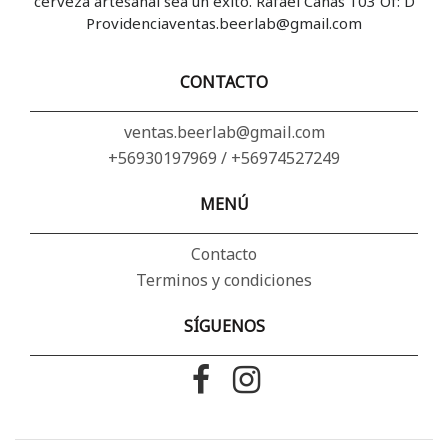
cerveza artesanal sea un éxito. Rafael Cañas 103 Of: D
Providenciaventas.beerlab@gmail.com
CONTACTO
ventas.beerlab@gmail.com
+56930197969 / +56974527249
MENÚ
Contacto
Terminos y condiciones
SÍGUENOS