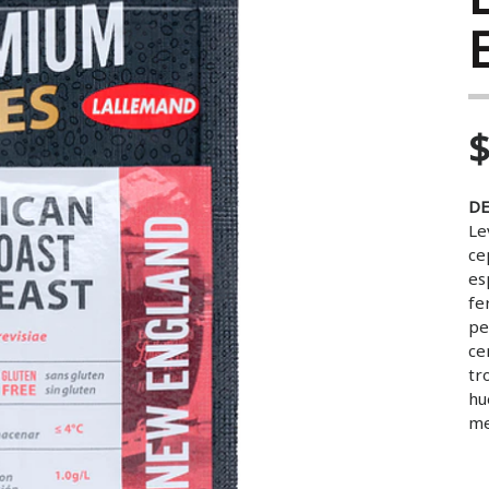
$
DE
Le
ce
es
fe
pe
ce
tr
hu
me