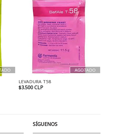
TADO
AGOTADO
LEVADURA T58
LALLEMAND 
$3.500 CLP
$4.830 CLP
SÍGUENOS