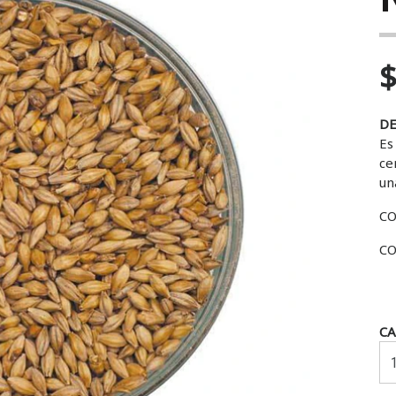
$
DE
Es
ce
un
CO
CO
C