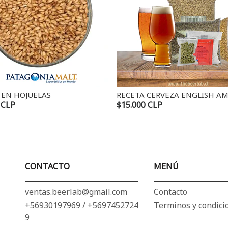
UELAS
RECETA CERVEZA ENGLISH AMBER ALE
$15.000 CLP
CONTACTO
MENÚ
ventas.beerlab@gmail.com
Contacto
+56930197969 / +5697452724
Terminos y condici
9