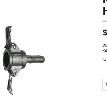
$
DE
Ki
Ac