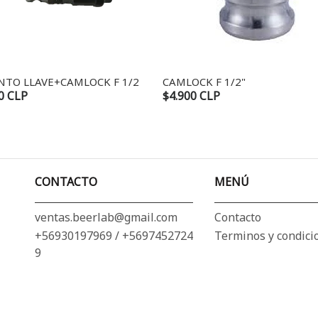
NTO LLAVE+CAMLOCK F 1/2
CAMLOCK F 1/2"
0 CLP
$4.900 CLP
CONTACTO
MENÚ
ventas.beerlab@gmail.com
Contacto
+56930197969 / +5697452724
Terminos y condici
9