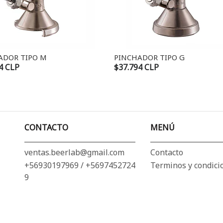
ADOR TIPO M
PINCHADOR TIPO G
4 CLP
$37.794 CLP
CONTACTO
MENÚ
ventas.beerlab@gmail.com
Contacto
+56930197969 / +5697452724
Terminos y condici
9