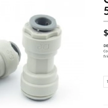
$
DE
Co
fr